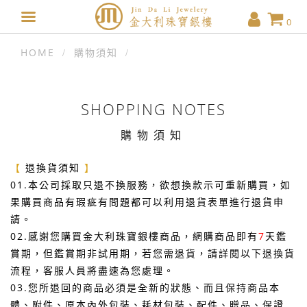
0
HOME
購物須知
SHOPPING NOTES
購物須知
【
退換貨須知
】
01.本公司採取只退不換服務，欲想換款示可重新購買，如
果購買商品有瑕疵有問題都可以利用退貨表單進行退貨申
請。
02.感謝您購買金大利珠寶銀樓商品，網購商品即有
7
天鑑
賞期，但鑑賞期非試用期，若您需退貨，請詳閱以下退換貨
流程，客服人員將盡速為您處理。
03.您所退回的商品必須是全新的狀態、而且保持商品本
體、附件、原本內外包裝、耗材包裝、配件、贈品、保證