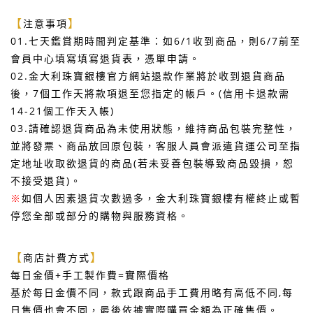
【
】
注意事項
01.七天鑑賞期時間判定基準：如6/1收到商品，則6/7前至
會員中心填寫填寫
退貨表，憑單申請。
02.金大利珠寶銀樓官方網站退款作業將於收到退貨商品
後，7個工作天將款項退至您指定的帳戶。(信用卡退款需
14-21個工作天入帳)
03.請確認退貨商品為未使用狀態，維持商品包裝完整性，
並將發票、商品放回原包裝，客服人員會派遣貨運公司至指
定地址收取欲退貨的商品(若未妥善包裝導致商品毀損，恕
不接受退貨)。
※
如個人因素退貨次數過多，金大利珠寶銀樓有權終止或暫
停您全部或部分的購物與服務資格。
【
】
商店計費方式
每日金價+手工製作費=實際價格
基於每日金價不同，款式跟商品手工費用略有高低不同,每
日售價也會不同，最後依據實際購買金額為正確售價。