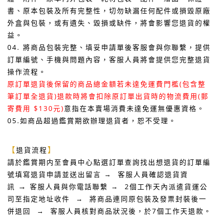
書、原本包裝及所有完整性，切勿缺漏任何配件或損毀原廠
外盒與包裝，或有遺失、毀損或缺件，將會影響您退貨的權
益。
04. 將商品包裝完整、填妥申請單後客服會與你聯繫，提供
訂單編號、手機與問題內容，客服人員將會提供您完整退貨
操作流程。
原訂單退貨後保留的商品總金額若未達免運費門檻(包含整
筆訂單全退貨)
退款時將會扣除原訂單出貨時的物流費用(郵
寄費用 $130元)
意指在本賣場消費未達免運無優惠資格。
05.如商品超過鑑賞期欲辦理退貨者，恕不受理。
【
】
退貨流程
請於鑑賞期内至會員中心點選訂單查詢找出想退貨的訂單編
號填寫退貨申請並送出留言 → 客服人員確認退貨資
→
訊
客服人員與你電話聯繫 → 2個工作天內派遣貨運公
司至指定地址收件 → 將商品連同原包裝及發票封裝後一
併退回 → 客服人員核對商品狀況後，於7個工作天退款。