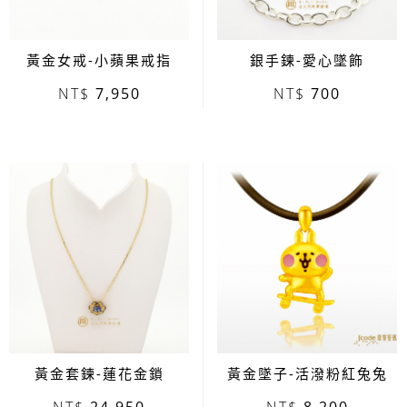
黃金女戒-小蘋果戒指
銀手鍊-愛心墜飾
7,950
700
黃金套鍊-蓮花金鎖
黃金墜子-活潑粉紅兔兔